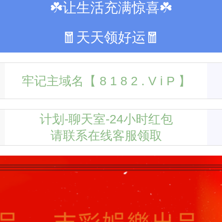
☘️让生活充满惊喜☘️
🧧天天领好运🧧
牢记主域名【 8 1 8 2 . V i P 】
计划-聊天室-24小时红包
请联系在线客服领取